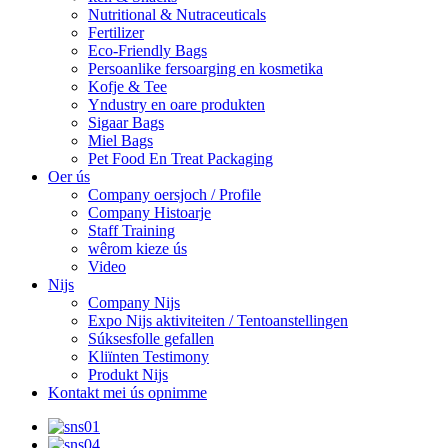
Nutritional & Nutraceuticals
Fertilizer
Eco-Friendly Bags
Persoanlike fersoarging en kosmetika
Kofje & Tee
Yndustry en oare produkten
Sigaar Bags
Miel Bags
Pet Food En Treat Packaging
Oer ús
Company oersjoch / Profile
Company Histoarje
Staff Training
wêrom kieze ús
Video
Nijs
Company Nijs
Expo Nijs aktiviteiten / Tentoanstellingen
Súksesfolle gefallen
Kliïnten Testimony
Produkt Nijs
Kontakt mei ús opnimme