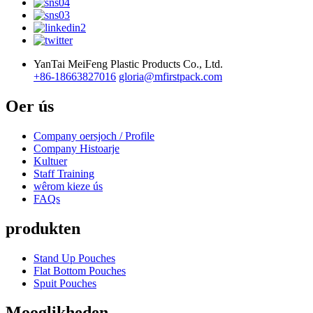
YanTai MeiFeng Plastic Products Co., Ltd.
+86-18663827016
gloria@mfirstpack.com
Oer ús
Company oersjoch / Profile
Company Histoarje
Kultuer
Staff Training
wêrom kieze ús
FAQs
produkten
Stand Up Pouches
Flat Bottom Pouches
Spuit Pouches
Mooglikheden