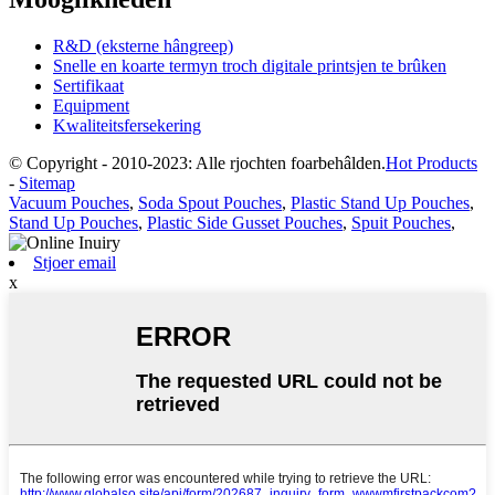
R&D (eksterne hângreep)
Snelle en koarte termyn troch digitale printsjen te brûken
Sertifikaat
Equipment
Kwaliteitsfersekering
© Copyright - 2010-2023: Alle rjochten foarbehâlden.
Hot Products
-
Sitemap
Vacuum Pouches
,
Soda Spout Pouches
,
Plastic Stand Up Pouches
,
Stand Up Pouches
,
Plastic Side Gusset Pouches
,
Spuit Pouches
,
Stjoer email
x