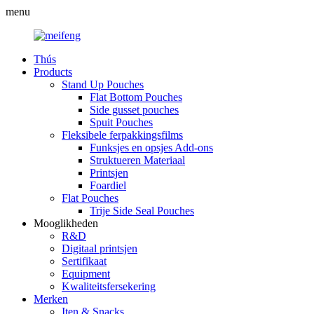
menu
Thús
Products
Stand Up Pouches
Flat Bottom Pouches
Side gusset pouches
Spuit Pouches
Fleksibele ferpakkingsfilms
Funksjes en opsjes Add-ons
Struktueren Materiaal
Printsjen
Foardiel
Flat Pouches
Trije Side Seal Pouches
Mooglikheden
R&D
Digitaal printsjen
Sertifikaat
Equipment
Kwaliteitsfersekering
Merken
Iten & Snacks