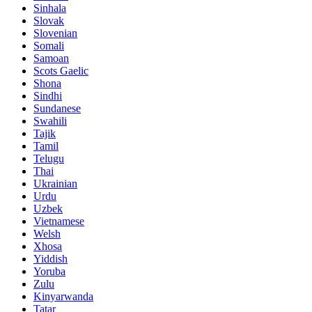
Sinhala
Slovak
Slovenian
Somali
Samoan
Scots Gaelic
Shona
Sindhi
Sundanese
Swahili
Tajik
Tamil
Telugu
Thai
Ukrainian
Urdu
Uzbek
Vietnamese
Welsh
Xhosa
Yiddish
Yoruba
Zulu
Kinyarwanda
Tatar