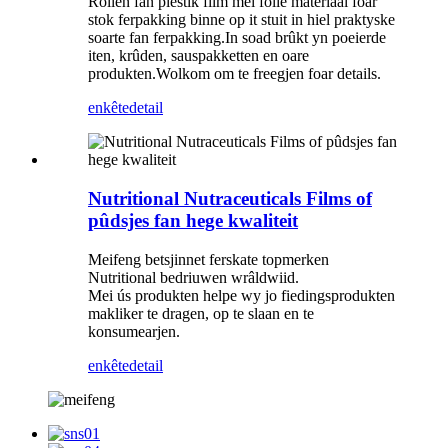
Rollen fan plestik film mei folie materiaal foar
stok ferpakking binne op it stuit in hiel praktyske
soarte fan ferpakking.In soad brûkt yn poeierde
iten, krûden, sauspakketten en oare
produkten.Wolkom om te freegjen foar details.
enkête
detail
Nutritional Nutraceuticals Films of
pûdsjes fan hege kwaliteit
Meifeng betsjinnet ferskate topmerken
Nutritional bedriuwen wrâldwiid.
Mei ús produkten helpe wy jo fiedingsprodukten
makliker te dragen, op te slaan en te
konsumearjen.
enkête
detail