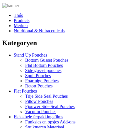
Thús
Products
Merken
Nutritional & Nutraceuticals
Kategoryen
Stand Up Pouches
Bottom Gusset Pouches
Flat Bottom Pouches
Side gusset pouches
Spuit Pouches
Foarmige Pouches
Retort Pouches
Flat Pouches
Trije Side Seal Pouches
Pillow Pouches
Fjouwer Side Seal Pouches
Vacuum Pouches
Fleksibele ferpakkingsfilms
Funksjes en opsjes Add-ons
Struktueren Materiaal