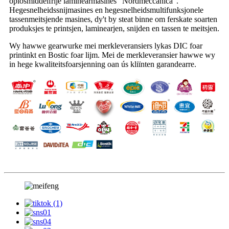
oplosmiddelfrije laminearmasines "Nordmeccanica".
Hegesnelheidssnijmasines en hegesnelheidsmultifunksjonele
tassenmeitsjende masines, dy't by steat binne om ferskate soarten
produksjes te printsjen, laminearjen, snijden en tassen te meitsjen.
Wy hawwe gearwurke mei merkleveransiers lykas DIC foar
printinkt en Bostic foar lijm. Mei de merkleveransier hawwe wy
in hege kwaliteitsfoarsjenning oan ús kliïnten garandearre.