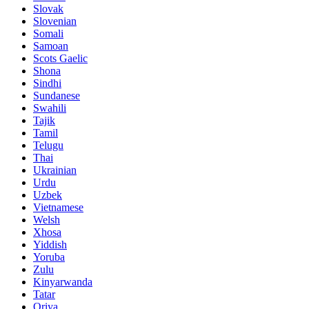
Slovak
Slovenian
Somali
Samoan
Scots Gaelic
Shona
Sindhi
Sundanese
Swahili
Tajik
Tamil
Telugu
Thai
Ukrainian
Urdu
Uzbek
Vietnamese
Welsh
Xhosa
Yiddish
Yoruba
Zulu
Kinyarwanda
Tatar
Oriya