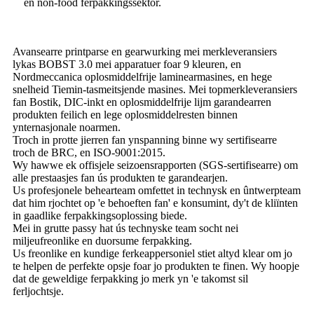
en non-food ferpakkingssektor.
Avansearre printparse en gearwurking mei merkleveransiers
lykas BOBST 3.0 mei apparatuer foar 9 kleuren, en
Nordmeccanica oplosmiddelfrije laminearmasines, en hege
snelheid Tiemin-tasmeitsjende masines. Mei topmerkleveransiers
fan Bostik, DIC-inkt en oplosmiddelfrije lijm garandearren
produkten feilich en lege oplosmiddelresten binnen
ynternasjonale noarmen.
Troch in protte jierren fan ynspanning binne wy ​​sertifisearre
troch de BRC, en ISO-9001:2015.
Wy hawwe ek offisjele seizoensrapporten (SGS-sertifisearre) om
alle prestaasjes fan ús produkten te garandearjen.
Us profesjonele behearteam omfettet in technysk en ûntwerpteam
dat him rjochtet op 'e behoeften fan' e konsumint, dy't de kliïnten
in gaadlike ferpakkingsoplossing biede.
Mei in grutte passy hat ús technyske team socht nei
miljeufreonlike en duorsume ferpakking.
Us freonlike en kundige ferkeappersoniel stiet altyd klear om jo
te helpen de perfekte opsje foar jo produkten te finen. Wy hoopje
dat de geweldige ferpakking jo merk yn 'e takomst sil
ferljochtsje.