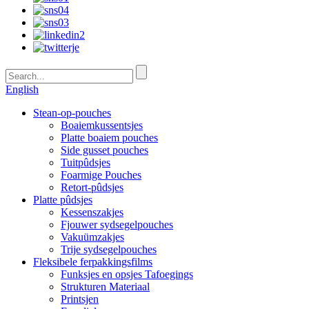
English
Stean-op-pouches
Boaiemkussentsjes
Platte boaiem pouches
Side gusset pouches
Tuitpûdsjes
Foarmige Pouches
Retort-pûdsjes
Platte pûdsjes
Kessenszakjes
Fjouwer sydsegelpouches
Vakuümzakjes
Trije sydsegelpouches
Fleksibele ferpakkingsfilms
Funksjes en opsjes Tafoegings
Strukturen Materiaal
Printsjen