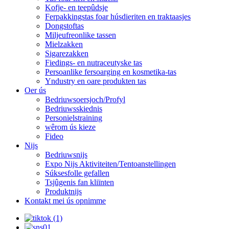
Kofje- en teepûdsje
Ferpakkingstas foar húsdieriten en traktaasjes
Dongstoftas
Miljeufreonlike tassen
Mielzakken
Sigarezakken
Fiedings- en nutraceutyske tas
Persoanlike fersoarging en kosmetika-tas
Yndustry en oare produkten tas
Oer ús
Bedriuwsoersjoch/Profyl
Bedriuwsskiednis
Personielstraining
wêrom ús kieze
Fideo
Nijs
Bedriuwsnijs
Expo Nijs Aktiviteiten/Tentoanstellingen
Súksesfolle gefallen
Tsjûgenis fan kliïnten
Produktnijs
Kontakt mei ús opnimme