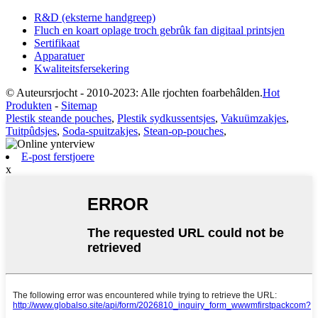
R&D (eksterne handgreep)
Fluch en koart oplage troch gebrûk fan digitaal printsjen
Sertifikaat
Apparatuer
Kwaliteitsfersekering
© Auteursrjocht - 2010-2023: Alle rjochten foarbehâlden.
Hot
Produkten
-
Sitemap
Plestik steande pouches
,
Plestik sydkussentsjes
,
Vakuümzakjes
,
Tuitpûdsjes
,
Soda-spuitzakjes
,
Stean-op-pouches
,
E-post ferstjoere
x