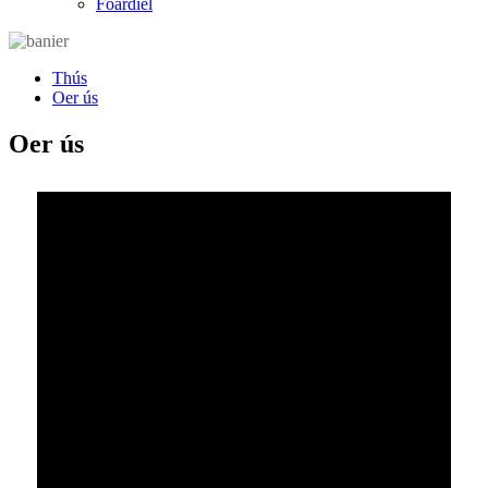
Foardiel
Thús
Oer ús
Oer ús