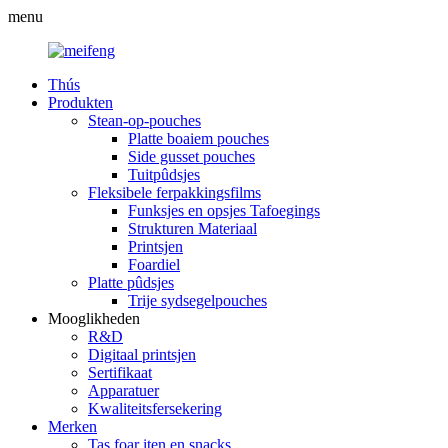
menu
Thús
Produkten
Stean-op-pouches
Platte boaiem pouches
Side gusset pouches
Tuitpûdsjes
Fleksibele ferpakkingsfilms
Funksjes en opsjes Tafoegings
Strukturen Materiaal
Printsjen
Foardiel
Platte pûdsjes
Trije sydsegelpouches
Mooglikheden
R&D
Digitaal printsjen
Sertifikaat
Apparatuer
Kwaliteitsfersekering
Merken
Tas foar iten en snacks