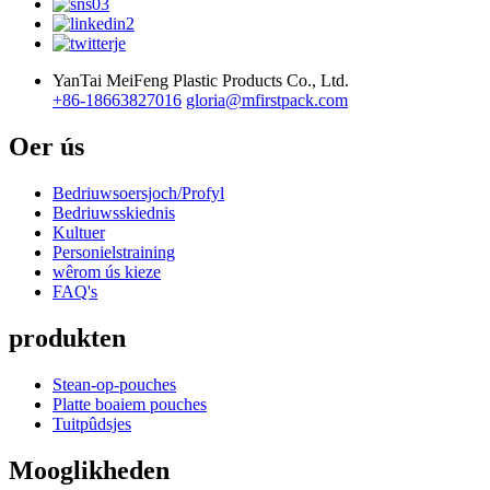
YanTai MeiFeng Plastic Products Co., Ltd.
+86-18663827016
gloria@mfirstpack.com
Oer ús
Bedriuwsoersjoch/Profyl
Bedriuwsskiednis
Kultuer
Personielstraining
wêrom ús kieze
FAQ's
produkten
Stean-op-pouches
Platte boaiem pouches
Tuitpûdsjes
Mooglikheden