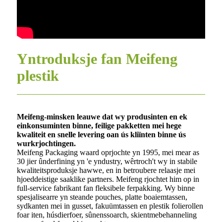
Yntroduksje fan Meifeng
plestik
Meifeng-minsken leauwe dat wy produsinten en ek
einkonsuminten binne, feilige pakketten mei hege
kwaliteit en snelle levering oan ús kliïnten binne ús
wurkrjochtingen.
Meifeng Packaging waard oprjochte yn 1995, mei mear as
30 jier ûnderfining yn 'e yndustry, wêrtroch't wy in stabile
kwaliteitsproduksje hawwe, en in betroubere relaasje mei
hjoeddeistige saaklike partners. Meifeng rjochtet him op in
full-service fabrikant fan fleksibele ferpakking. Wy binne
spesjalisearre yn steande pouches, platte boaiemtassen,
sydkanten mei in gusset, fakuümtassen en plestik folierollen
foar iten, húsdierfoer, sûnenssoarch, skientmebehanneling