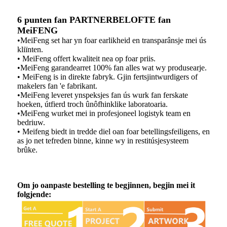
6 punten fan PARTNERBELOFTE fan
MeiFENG
•MeiFeng set har yn foar earlikheid en transparânsje mei ús
kliïnten.
• MeiFeng offert kwaliteit nea op foar priis.
•MeiFeng garandearret 100% fan alles wat wy produsearje.
• MeiFeng is in direkte fabryk. Gjin fertsjintwurdigers of
makelers fan 'e fabrikant.
•MeiFeng leveret ynspeksjes fan ús wurk fan ferskate
hoeken, útfierd troch ûnôfhinklike laboratoaria.
•MeiFeng wurket mei in profesjoneel logistyk team en
bedriuw.
• Meifeng biedt in tredde diel oan foar betellingsfeiligens, en
as jo net tefreden binne, kinne wy ​​​​​​in restitúsjesysteem
brûke.
Om jo oanpaste bestelling te begjinnen, begjin mei it
folgjende: