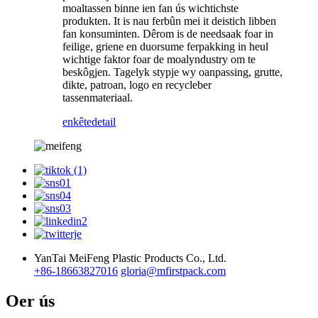
moaltassen binne ien fan ús wichtichste
produkten. It is nau ferbûn mei it deistich libben
fan konsuminten. Dêrom is de needsaak foar in
feilige, griene en duorsume ferpakking in heul
wichtige faktor foar de moalyndustry om te
beskôgjen. Tagelyk stypje wy oanpassing, grutte,
dikte, patroan, logo en recycleber
tassenmateriaal.
enkête
detail
YanTai MeiFeng Plastic Products Co., Ltd.
+86-18663827016
gloria@mfirstpack.com
Oer ús