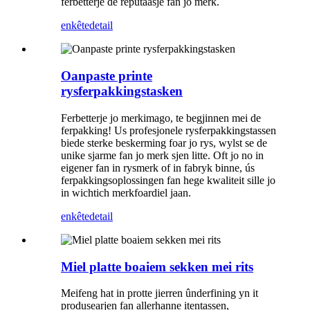
ferbetterje de reputaasje fan jo merk.
enkête
detail
Oanpaste printe
rysferpakkingstasken
Ferbetterje jo merkimago, te begjinnen mei de
ferpakking! Us profesjonele rysferpakkingstassen
biede sterke beskerming foar jo rys, wylst se de
unike sjarme fan jo merk sjen litte. Oft jo no in
eigener fan in rysmerk of in fabryk binne, ús
ferpakkingsoplossingen fan hege kwaliteit sille jo
in wichtich merkfoardiel jaan.
enkête
detail
Miel platte boaiem sekken mei rits
Meifeng hat in protte jierren ûnderfining yn it
produsearjen fan allerhanne itentassen,