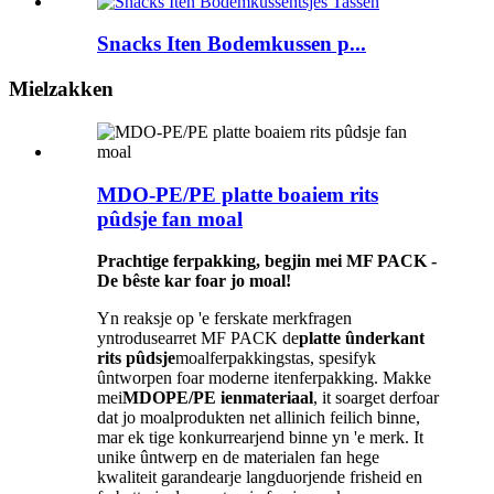
Snacks Iten Bodemkussen p...
Mielzakken
MDO-PE/PE platte boaiem rits
pûdsje fan moal
Prachtige ferpakking, begjin mei MF PACK -
De bêste kar foar jo moal!
Yn reaksje op 'e ferskate merkfragen
yntrodusearret MF PACK de
platte ûnderkant
rits pûdsje
moalferpakkingstas, spesifyk
ûntworpen foar moderne itenferpakking. Makke
mei
MDOPE/PE ienmateriaal
, it soarget derfoar
dat jo moalprodukten net allinich feilich binne,
mar ek tige konkurrearjend binne yn 'e merk. It
unike ûntwerp en de materialen fan hege
kwaliteit garandearje langduorjende frisheid en