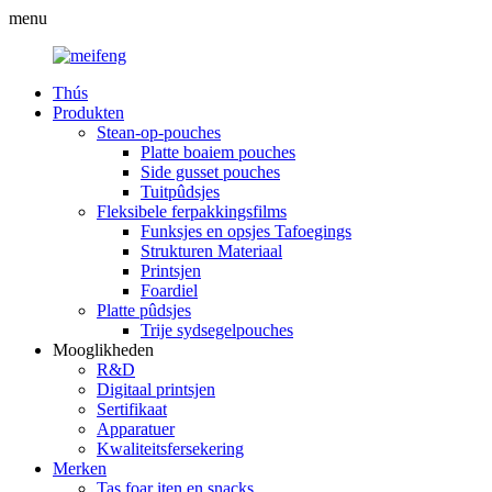
menu
Thús
Produkten
Stean-op-pouches
Platte boaiem pouches
Side gusset pouches
Tuitpûdsjes
Fleksibele ferpakkingsfilms
Funksjes en opsjes Tafoegings
Strukturen Materiaal
Printsjen
Foardiel
Platte pûdsjes
Trije sydsegelpouches
Mooglikheden
R&D
Digitaal printsjen
Sertifikaat
Apparatuer
Kwaliteitsfersekering
Merken
Tas foar iten en snacks