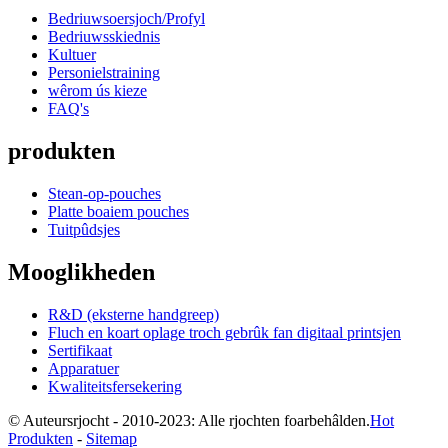
Bedriuwsoersjoch/Profyl
Bedriuwsskiednis
Kultuer
Personielstraining
wêrom ús kieze
FAQ's
produkten
Stean-op-pouches
Platte boaiem pouches
Tuitpûdsjes
Mooglikheden
R&D (eksterne handgreep)
Fluch en koart oplage troch gebrûk fan digitaal printsjen
Sertifikaat
Apparatuer
Kwaliteitsfersekering
© Auteursrjocht - 2010-2023: Alle rjochten foarbehâlden.
Hot
Produkten
-
Sitemap