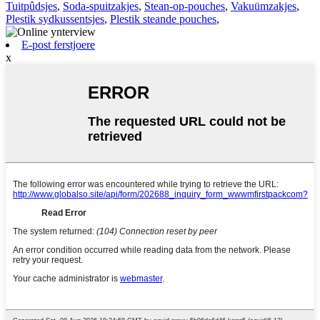
Tuitpûdsjes
,
Soda-spuitzakjes
,
Stean-op-pouches
,
Vakuümzakjes
,
Plestik sydkussentsjes
,
Plestik steande pouches
,
E-post ferstjoere
x