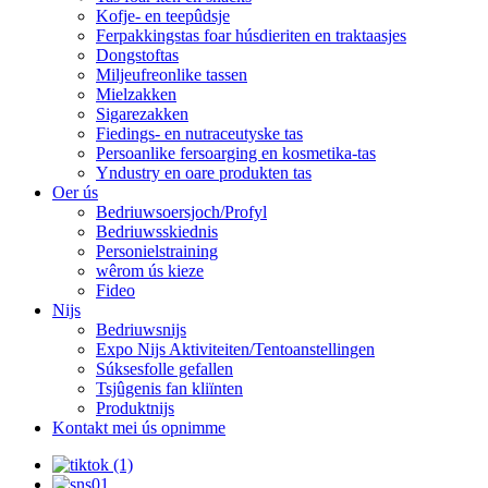
Kofje- en teepûdsje
Ferpakkingstas foar húsdieriten en traktaasjes
Dongstoftas
Miljeufreonlike tassen
Mielzakken
Sigarezakken
Fiedings- en nutraceutyske tas
Persoanlike fersoarging en kosmetika-tas
Yndustry en oare produkten tas
Oer ús
Bedriuwsoersjoch/Profyl
Bedriuwsskiednis
Personielstraining
wêrom ús kieze
Fideo
Nijs
Bedriuwsnijs
Expo Nijs Aktiviteiten/Tentoanstellingen
Súksesfolle gefallen
Tsjûgenis fan kliïnten
Produktnijs
Kontakt mei ús opnimme