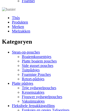
Foardiel
Thús
Produkten
Merken
Mielzakken
Kategoryen
Stean-op-pouches
Boaiemkussentsjes
Platte boaiem pouches
Side gusset pouches
Tuitpûdsjes
Foarmige Pouches
Retort-pûdsjes
Platte pûdsjes
Trije sydsegelpouches
Kessenszakjes
Fjouwer sydsegelpouches
Vakuümzakjes
Fleksibele ferpakkingsfilms
Funksjes en opsjes Tafoegings