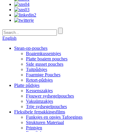
English
Stean-op-pouches
Boaiemkussentsjes
Platte boaiem pouches
Side gusset pouches
Tuitpûdsjes
Foarmige Pouches
Retort-pûdsjes
Platte pûdsjes
Kessenszakjes
Fjouwer sydsegelpouches
Vakuümzakjes
Trije sydsegelpouches
Fleksibele ferpakkingsfilms
Funksjes en opsjes Tafoegings
Strukturen Materiaal
Printsjen